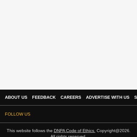
ABOUT US
FEEDBACK
CAREERS
ADVERTISE WITH US
S
FOLLOW US
This website follows the
DNPA Code of Ethics.
Copyright@2026.
All rights reserved.