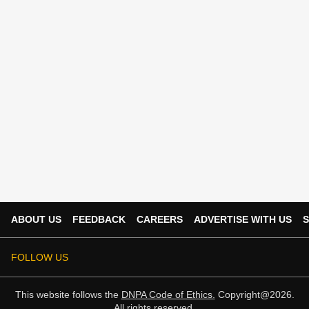
ABOUT US
FEEDBACK
CAREERS
ADVERTISE WITH US
S
FOLLOW US
This website follows the
DNPA Code of Ethics.
Copyright@2026.
All rights reserved.