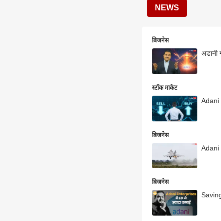
NEWS
बिजनेस
अडानी ग
स्टॉक मार्केट
Adani E
बिजनेस
Adani E
बिजनेस
Saving