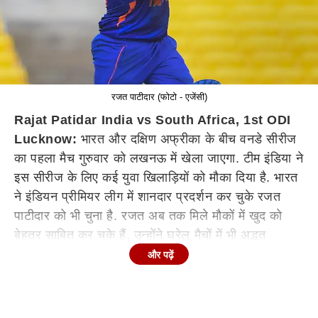
रजत पाटीदार (फोटो - एजेंसी)
Rajat Patidar India vs South Africa, 1st ODI
Lucknow:
भारत और दक्षिण अफ्रीका के बीच वनडे सीरीज
का पहला मैच गुरुवार को लखनऊ में खेला जाएगा. टीम इंडिया ने
इस सीरीज के लिए कई युवा खिलाड़ियों को मौका दिया है. भारत
ने इंडियन प्रीमियर लीग में शानदार प्रदर्शन कर चुके रजत
पाटीदार को भी चुना है. रजत अब तक मिले मौकों में खुद को
बेहतर साबित कर चुके हैं. उन्होंने घरेलू मैचों में भी अद्भुत
प्रदर्शन किया है. रजत को दक्षिण अफ्रीका के खिलाफ पहले
और पढ़ें
वनडे की प्लेइंग इलेवन में शामिल किया जा सकता है.
रजत आईपीएल के साथ-साथ घरेलू मैचों में भी अच्छा प्रदर्शन