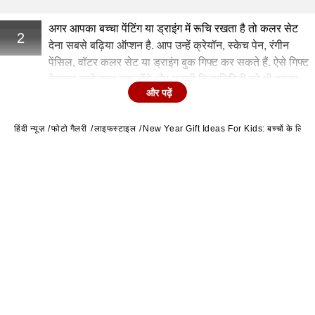
अगर आपका बच्चा पेंटिंग या ड्राइंग में रूचि रखता है तो कलर सेट
2
देना सबसे बढ़िया ऑप्शन है. आप उन्हें क्रेयॉन, स्केच पेन, रंगीन
पेंसिल, वॉटर कलर सेट या ड्राइंग बुक गिफ्ट कर सकते हैं. ऐसे गिफ्ट
देखकर बच्चे बहुत खुश होंगे और उनकी क्रिएटिविटी को भी बढ़ावा
और पढ़ें
मिलेगा.
हिंदी न्यूज़
फोटो गैलरी
लाइफस्टाइल
New Year Gift Ideas For Kids: बच्चों के लिए न्