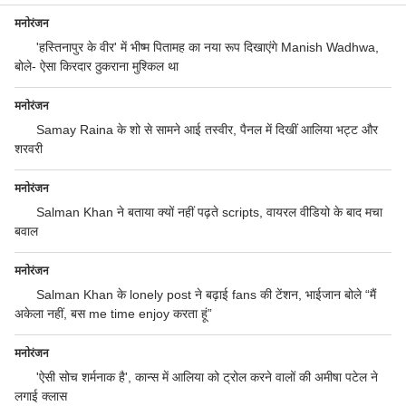
मनोरंजन
'हस्तिनापुर के वीर' में भीष्म पितामह का नया रूप दिखाएंगे Manish Wadhwa,
बोले- ऐसा किरदार ठुकराना मुश्किल था
मनोरंजन
Samay Raina के शो से सामने आई तस्वीर, पैनल में दिखीं आलिया भट्ट और
शरवरी
मनोरंजन
Salman Khan ने बताया क्यों नहीं पढ़ते scripts, वायरल वीडियो के बाद मचा
बवाल
मनोरंजन
Salman Khan के lonely post ने बढ़ाई fans की टेंशन, भाईजान बोले “मैं
अकेला नहीं, बस me time enjoy करता हूं”
मनोरंजन
'ऐसी सोच शर्मनाक है', कान्स में आलिया को ट्रोल करने वालों की अमीषा पटेल ने
लगाई क्लास