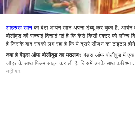
शाहरुख खान
का बेटा आर्यन खान अपना डेब्यू कर चुका है. आर्यन 
बॉलीवुड की सच्चाई दिखाई गई है कि कैसे किसी एक्टर को लॉन्च कि
है जिसके बाद सबको लग रहा है कि ये दूसरे सीजन का टाइटल होने 
क्या है बैड्स ऑफ बॉलीवुड का मतलब
द बैड्स ऑफ बॉलीवुड में ए
जौहर के साथ फिल्म साइन कर ली है. जिसमें उनके साथ करिश्मा 
नहीं था.
दूसरे सीजन की दी हिंट
द बैड्स ऑफ बॉलीवुड के आखिरी एपिसोड में
सोडावाला और उनके नए पार्टनर जरज सक्सेना इस राज़ का इस्ते
दबाव बनाते हैं. फ्रेडी कहते हैं- हम इंडिया का सबसे बड़ा फैम
है. हालांकि अभी तक नेटफ्लिक्स और मेकर्स में से किसी ने दूसरे
द बैड्स ऑफ बॉलीवुड की बात करें तो इसमें लक्ष्य, सहर बांबा, 
ये भी पढ़ें:
Jolly LLB3 की रिलीज के बाद ट्विंकल खन्ना संग मूवी 