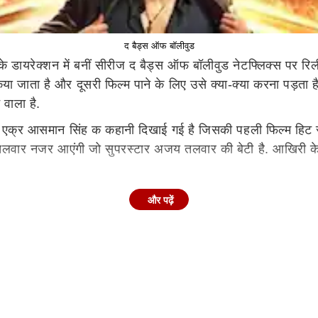
द बैड्स ऑफ बॉलीवुड
के डायरेक्शन में बनीं सीरीज द बैड्स ऑफ बॉलीवुड नेटफ्लिक्स पर रि
या जाता है और दूसरी फिल्म पाने के लिए उसे क्या-क्या करना पड़ता ह
वाला है.
क एक्र आसमान सिंह क कहानी दिखाई गई है जिसकी पहली फिल्म हिट 
तलवार नजर आएंगी जो सुपरस्टार अजय तलवार की बेटी है. आखिरी के ए
, कहानी में एक बड़ा मोड़ तब आता है जब अजय और आसमान के छिपे हुए
और पढ़ें
माल करके अजय तलवार को ब्लैकमेल करते हुए भी दिखाई देते हैं. 
िली ड्रामा बनाएंगे. जिसके बाद टाइटल का खुलासा होता है- द बास्टर
 सीजन की ऑफिशियल अनाउंसमेंट नहीं की है.
बॉबी देओल, राघव जुयाल, मोना सिंह, मनोज पांवा, गौतमी कपूर समेत 
डेट नाइट एंजॉय करते दिखे अक्षय कुमार, पत्नी का हाथ थामे पैप्स क