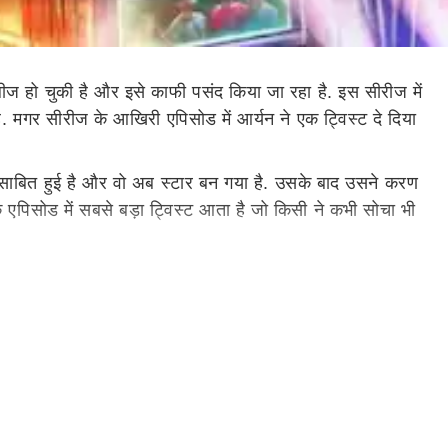
लीज हो चुकी है और इसे काफी पसंद किया जा रहा है. इस सीरीज में
ै. मगर सीरीज के आखिरी एपिसोड में आर्यन ने एक ट्विस्ट दे दिया
साबित हुई है और वो अब स्टार बन गया है. उसके बाद उसने करण
पिसोड में सबसे बड़ा ट्विस्ट आता है जो किसी ने कभी सोचा भी
 रिश्ते का पता चलता है. एक सीन में प्रोड्यूसर फ्रेडी
वो अजय तलवार पर करिश्मा और आसमान के साथ एक फिल्म करने का
्ड्स ऑफ बॉलीवुड. यह सीन सीजन 2 की कहानी की तरफ इशारा करता
कई कलाकार अहम किरदार निभाते नजर आए हैं.
ो दिए पोज, तस्वीरें वायरल