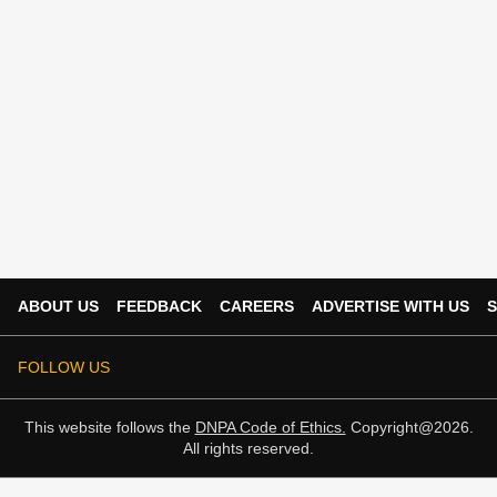
ABOUT US
FEEDBACK
CAREERS
ADVERTISE WITH US
S
FOLLOW US
This website follows the
DNPA Code of Ethics.
Copyright@2026.
All rights reserved.