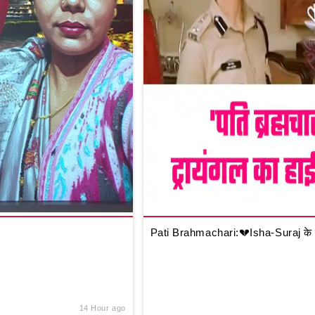
Pati Brahmachari:💔Isha-Suraj के ब
14 Hour ago