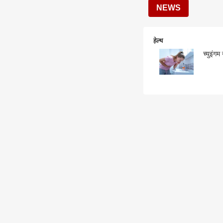
NEWS
हेल्थ
च्युइंगम