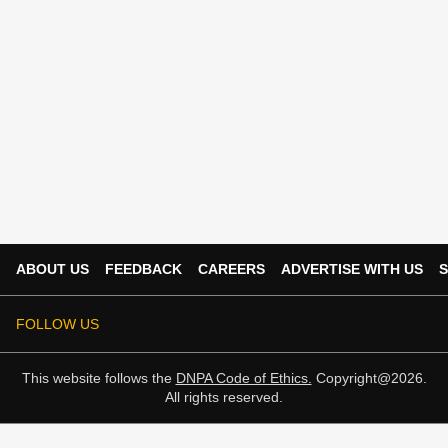
ABOUT US
FEEDBACK
CAREERS
ADVERTISE WITH US
S
FOLLOW US
This website follows the
DNPA Code of Ethics.
Copyright@2026.
All rights reserved.