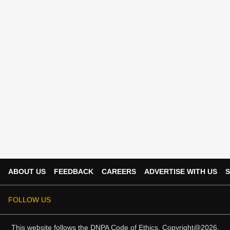
ABOUT US
FEEDBACK
CAREERS
ADVERTISE WITH US
S
FOLLOW US
This website follows the
DNPA Code of Ethics.
Copyright@2026.