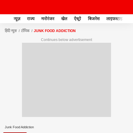
न्यूज़
राज्य
मनोरंजन
खेल
ऐस्ट्रो
बिजनेस
लाइफस्टाइल
हिंदी न्यूज़
टॉपिक
JUNK FOOD ADDICTION
Continues below advertisement
Junk Food Addiction