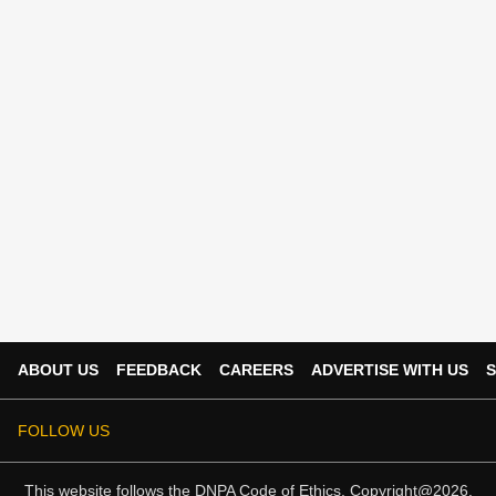
ABOUT US
FEEDBACK
CAREERS
ADVERTISE WITH US
S
FOLLOW US
This website follows the
DNPA Code of Ethics.
Copyright@2026.