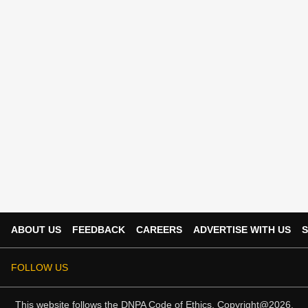
ABOUT US
FEEDBACK
CAREERS
ADVERTISE WITH US
S
FOLLOW US
This website follows the
DNPA Code of Ethics.
Copyright@2026.