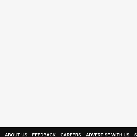
ABOUT US
FEEDBACK
CAREERS
ADVERTISE WITH US
S