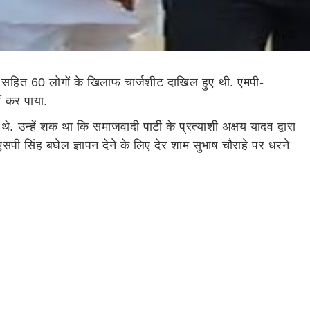
ल सहित 60 लोगों के खिलाफ चार्जशीट दाखिल हुए थी. एमपी-
ं कर पाया.
. उन्हें शक था कि समाजवादी पार्टी के प्रत्याशी अक्षय यादव द्वारा
एसपी सिंह बघेल ज्ञापन देने के लिए देर शाम सुभाष चौराहे पर धरने
ट में चार्जशीट दाखिल की गई. इस मामले में आज 26 अप्रैल को
 उनका बेटा ट्विटर पुत्र है. मुलायम सिंह यादव सलाह लेते थे. वे
 कौन है मैं उनका नाम नहीं लेना चाह रहा लेकिन चार पांच लोग