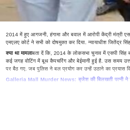
2014 में हुए आगजनी, हंगामा और बवाल में आरोपी केंद्री मंत्र
एमएलए कोर्ट ने सभी को दोषमुक्त कर दिया. न्यायाधीश जितेंद्र सि
क्या था मामला
बता दें कि, 2014 के लोकसभा चुनाव में एसपी सिंह बघ
कई जगह वोटिंग में बूथ कैपचरिंग और बेईमानी हुई है. उस समय उत्तर
पर बैठ गए. जब पुलिस ने बल प्रयोग कर उन्हें उठाने का प्रयास 
Galleria Mall Murder News: बृजेश की बिलखती पत्नी ने दोस्त
इसमें आगजनी और काफी बवाल हुआ था जिसे लेकर एसपी सिंह बघेल औ
सुनवाई हुई और फैसला मंत्री एसपी सिंह बघेल के पक्ष में आया और
मुलायम सबकी सलाह लेते थे- बघेल
एसपी सिंह बघेल ने कहा कि समा
तब बेनी प्रसाद, जनेश्वर मिश्र, आजम खान, रेवती रमन सिंह, अवध
उनको घेरे हुए हैं और भगवान ऐसे ही उन्हें आगे भी घेरे रहें ताकि