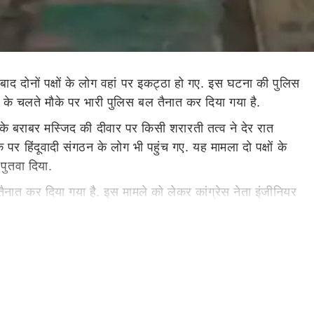
बाद दोनों पक्षों के लोग वहां पर इकट्ठा हो गए. इस घटना की पुलिस
ने के चलते मौके पर भारी पुलिस बल तैनात कर दिया गया है.
 के बराबर मस्जिद की दीवार पर किसी शरारती तत्व ने देर रात
र हिंदूवादी संगठन के लोग भी पहुंच गए. यह मामला दो पक्षों के
पुतवा दिया.
 तैनात कर दिया गया है. इस मामले को लेकर कांग्रेस नेता इंजीनियर
समझी रणनीति के तहत धार्मिक नारा लिखा गया. इससे कहीं ना कहीं
ठोरता से कार्रवाई करे, क्योंकि यह बड़ा मामला है. अलीगढ़ अमन
 लिए सद्भावना बिगाड़ने के लिए ऐसा कुछ लोगों ने किया है. जिन
चलना चाहिए ताकि ऐसे कभी भी भविष्य में ऐसा कोई भी व्यक्ति