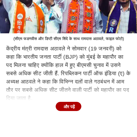
(सीएम फडणवीस और डिप्टी सीएम शिंदे के साथ रामदास अठावले, फाइल फोटो)
केंद्रीय मंत्री रामदास अठावले ने सोमवार (19 जनवरी) को
कहा कि भारतीय जनता पार्टी (BJP) को मुंबई के महापौर का
पद मिलना चाहिए क्योंकि हाल में हुए बीएमसी चुनाव में उसने
सबसे अधिक सीट जीती हैं. रिपब्लिकन पार्टी ऑफ इंडिया (ए) के
अध्यक्ष आठवले ने कहा कि विभिन्न दलों वाले गठबंधन में आम
तौर पर सबसे अधिक सीट जीतने वाली पार्टी को महापौर का पद
दिया जाता है.
और पढ़ें
अठावले ने एक प्रेस कॉन्फ्रेंस के दौरान कहा कि बीजेपी ने
227 सदस्यीय बृह्नमुंबई महानगरपालिका (बीएमसी) के लिए हुए
चुनाव में 89 सीट जीतीं जबकि एकनाथ शिंदे की शिवसेना को
29 सीट पर जीत हासिल हुई.