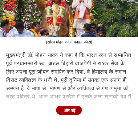
(सीएम मोहन यादव, फाइल फोटो)
मुख्यमंत्री डॉ. मोहन यादव ने कहा है कि भारत रत्न से सम्मानित
पूर्व प्रधानमंत्री
स्व
. अटल बिहारी वाजपेयी ने राष्ट्र सेवा के
लिए अपना पूरा जीवन समर्पित कर दिया. वे हिमालय के समान
विराट व्यक्तित्व के धनी थे. पूरी दुनिया में उनका एक अलग ही
सम्मान है. वे भाषा से, भाषण से और व्यक्तित्व से गंगा-यमुना की
तरह पवित्र थे. आज आंध्र प्रदेश में उनके जन्म शताब्दी वर्ष में
15 दिवसीय अटल ज्योति संदेश यात्रा की शुरुआत हुई है. यह
और पढ़ें
यात्रा आंध्र प्रदेश के 20 जिलों तक पहुंचेगी और 25 दिसंबर
को
स्व
. वाजपेयी की जयंती के अवसर पर यात्रा का समापन
होगा.