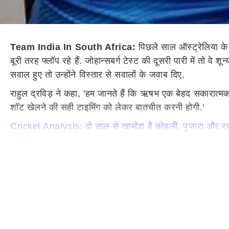
Team India In South Africa:
पिछले साल ऑस्ट्रेलिया के ग
बूरी तरह फ्लॉप रहे हैं. जोहान्सबर्ग टेस्ट की दूसरी पारी में तो व
सवाल हुए तो उन्होंने विस्तार से सवालों के जवाब दिए.
राहुल द्रविड़ ने कहा, 'हम जानते हैं कि ऋषभ एक बेहद सकारात्
शॉट खेलने की सही टाइमिंग को लेकर बातचीत करनी होगी.'
Cricket Analysis: दो साल से खामोश है कोहली, पुजारा और रहा
द्रविड़ ने कहा, 'ऋषभ को यह कोई कहने नहीं जाएगा कि आप एक 
एक ऐसे खिलाड़ी हैं जो पूरे गेम का नक्शा कुछ ही देर में हमारे पक
आक्रामक खेलना चाहिए या कठिन परिस्थिति में थोड़ा अलग तरह से
द्रविड़ ने आगे कहा, 'पंत अभी सीख रहे हैं. वे अलग अंदाज में खेलते 
Cricket Records: सचिन के बाद सबसे ज्यादा टेस्ट मैच खेलने वाल