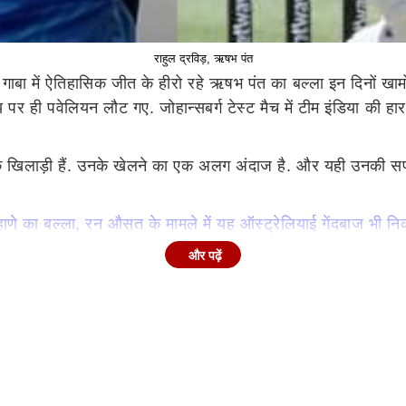
राहुल द्रविड़, ऋषभ पंत
ाबा में ऐतिहासिक जीत के हीरो रहे ऋषभ पंत का बल्ला इन दिनों खामोश 
े शून्य पर ही पवेलियन लौट गए. जोहान्सबर्ग टेस्ट मैच में टीम इंडिया 
मक खिलाड़ी हैं. उनके खेलने का एक अलग अंदाज है. और यही उनकी सफल
णे का बल्ला, रन औसत के मामले में यह ऑस्ट्रेलियाई गेंदबाज भी न
सकारात्मक खिलाड़ी या एक आक्रामक खिलाड़ी न बनें. हां शॉट खेल
और पढ़ें
्ष में करने की क्षमता रखते हैं. हम उनसे उनका यह टेलेंट छीन नहीं सकत
 खेलकर गेम को सेट किया जाए या आप भी अपनी पारी को आगे बढ़ाने क
हैं तो यह जरूरी भी होगा कि वे हमेशा सीखते रहें. वे अपने खेल में सुधा
े दूसरे खिलाड़ी बने एंडरसन, ये हैं टॉप-5