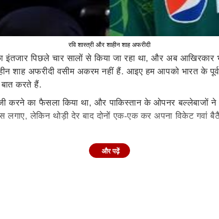
रवि शास्त्री और शाहीन शाह अफरीदी
का इंतजार पिछले चार सालों से किया जा रहा था, और अब आखिरकार भ
शाहीन शाह अफरीदी वसीम अकरम नहीं हैं. आइए हम आपको भारत के पूर्व क
बात करते हैं.
दबाजी करने का फैसला किया था, और पाकिस्तान के ओपनर बल्लेबाजों ने
स लगाए, लेकिन थोड़ी देर बाद दोनों एक-एक कर अपना विकेट गवां बै
और पढ़ें
स्कोर 155 रनों तक पहुंचा दिया. उसके बाद बाबर आज़म 50 रन के नि
 आसानी से लक्ष्य को हासिल कर लिया. भारतीय बल्लेबाजों ने शाहीन 
न पठान और जतिन सप्रू से बातचीत करते हुए कहा कि, "शाहीन ने ज्याद
रत नहीं है. जबरदस्ती ऐसा बोलने की जरूरत नहीं है कि वह एक अविश्