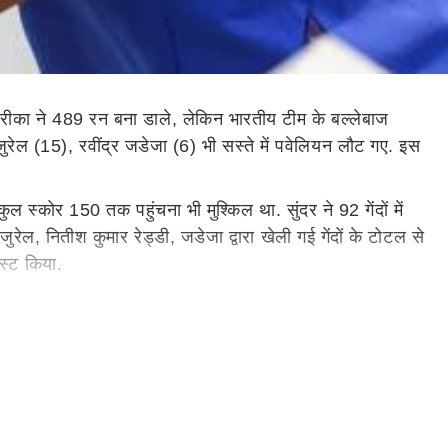
अफ्रीका ने 489 रन बना डाले, लेकिन भारतीय टीम के बल्लेबाज
जुरेल (15), रवींद्र जडेजा (6) भी सस्ते में पवेलियन लौट गए. इस
ुल स्कोर 150 तक पहुंचना भी मुश्किल था. सुंदर ने 92 गेंदों में
ेल, नितीश कुमार रेड्डी, जडेजा द्वारा खेली गई गेंदों के टोटल से
स्ट किया.
वहां न होने की खामोशी अपना अलग ही एहसास पैदा करती है.' नायर