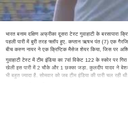
भारत बनाम दक्षिण अफ्रीका दूसरा टेस्ट गुवाहाटी के बरसापारा क्र
पहली पारी में बुरी तरह फ्लॉप हुए. कप्तान ऋषभ पंत (7) एक गैरजि
बीच करुण नायर ने एक क्रिप्टिक मैसेज शेयर किया, जिस पर अश्विन
गुवाहाटी टेस्ट में टीम इंडिया का 7वां विकेट 122 के स्कोर पर गिरा
खेली इस पारी में 2 चौके और 1 छक्का जड़ा. कुलदीप यादव ने बेशक 19
भी बहुत ज्यादा है. सोमवार को जब टीम इंडिया की पारी चल रही थ
करुण नायर ने क्या लिखा?
करुण नायर ने 24 नवंबर को अपने एक्स (पहले ट्विटर) अकाउंट पर 
के इस पोस्ट पर पूर्व क्रिकेटर रविचंद्रन अश्विन ने भी हंसने वाल