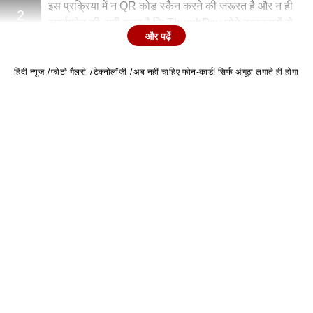
इस प्रक्रिया में न QR कोड स्कैन करने की जरूरत है और न ही
2
स्मार्टफोन की. यही वजह है कि ThumbPay छोटे दुकानदारों से
और पढ़ें
लेकर बड़े स्टोर्स तक हर जगह काम आ सकता है.
हिंदी न्यूज़
फोटो गैलरी
टेक्नोलॉजी
अब नहीं चाहिए फोन-कार्ड! सिर्फ अंगूठा लगाते ही होगा पेम