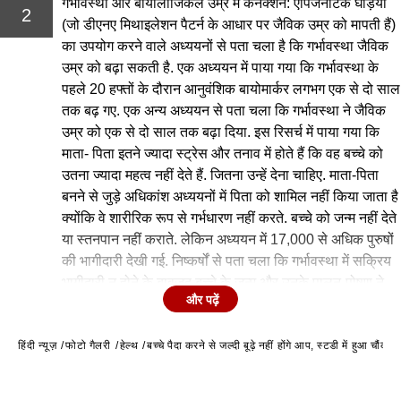
गर्भावस्था और बायोलॉजिकल उम्र में कनेक्शन: एपिजेनेटिक घड़ियों
2
(जो डीएनए मिथाइलेशन पैटर्न के आधार पर जैविक उम्र को मापती हैं)
का उपयोग करने वाले अध्ययनों से पता चला है कि गर्भावस्था जैविक
उम्र को बढ़ा सकती है. एक अध्ययन में पाया गया कि गर्भावस्था के
पहले 20 हफ्तों के दौरान आनुवंशिक बायोमार्कर लगभग एक से दो साल
तक बढ़ गए. एक अन्य अध्ययन से पता चला कि गर्भावस्था ने जैविक
उम्र को एक से दो साल तक बढ़ा दिया. इस रिसर्च में पाया गया कि
माता- पिता इतने ज्यादा स्ट्रेस और तनाव में होते हैं कि वह बच्चे को
उतना ज्यादा महत्व नहीं देते हैं. जितना उन्हें देना चाहिए. माता-पिता
बनने से जुड़े अधिकांश अध्ययनों में पिता को शामिल नहीं किया जाता है
क्योंकि वे शारीरिक रूप से गर्भधारण नहीं करते. बच्चे को जन्म नहीं देते
या स्तनपान नहीं कराते. लेकिन अध्ययन में 17,000 से अधिक पुरुषों
की भागीदारी देखी गई. निष्कर्षों से पता चला कि गर्भावस्था में सक्रिय
भागीदारी न होने के बावजूद बच्चे के जन्म और उनके पालन-पोषण ने
और पढ़ें
उनके मस्तिष्क के स्वास्थ्य को गहराई से प्रभावित किया.
हिंदी न्यूज़
फोटो गैलरी
हेल्थ
बच्चे पैदा करने से जल्दी बूढ़े नहीं होंगे आप, स्टडी में हुआ चौंका