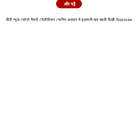
और पढ़ें
में उनकी मिलियन डॉलर स्माइल भी है.
हिंदी न्यूज़
फोटो गैलरी
टेलीविजन
नागिन अवतार में इठलाती-बल खाती दिखीं Tejassawi Pra