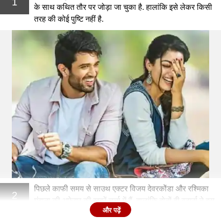
1
के साथ कथित तौर पर जोड़ा जा चुका है. हालांकि इसे लेकर किसी
तरह की कोई पुष्टि नहीं है.
पिछले काफी समय से साउथ एक्टर विजय देवरकोंडा और रश्मिका
2
मंदाना की अफेयर की खबरें चर्चा में हैं, हालांकि दोनों ही स्टार्स ने इस
और पढ़ें
मामले में अपनी चुप्पी साध रखी है.