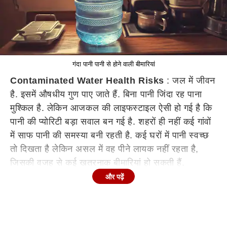
गंदा पानी पानी से होने वाली बीमारियां
Contaminated Water Health Risks
: जल में जीवन
है. इसमें औषधीय गुण पाए जाते हैं. बिना पानी जिंदा रह पाना
मुश्किल है. लेकिन आजकल की लाइफस्टाइल ऐसी हो गई है कि
पानी की प्योरिटी बड़ा सवाल बन गई है. शहरों ही नहीं कई गांवों
में साफ पानी की समस्या बनी रहती है. कई घरों में पानी स्वच्छ
तो दिखता है लेकिन असल में वह पीने लायक नहीं रहता है,
जिसकी वजह से कई खतरनाक बीमारियां हो सकती हैं.
और पढ़ें
वर्ल्ड हेल्थ ऑर्गनाइजेशन (WHO) के अनुसार, दुनिया के सभी
विकासशील देशों की 80% बीमारियों का कारण वॉटरबोर्न
डिजीज (Waterborne Diseases) हैं. विकासशील देशों में
हो रही कुल मौतों का एक तिहाई की वजह भी ये बीमारियां ही हैं.