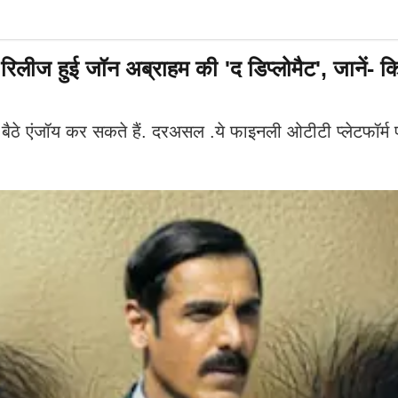
ुई जॉन अब्राहम की 'द डिप्लोमैट', जानें- किस 
े एंजॉय कर सकते हैं. दरअसल .ये फाइनली ओटीटी प्लेटफॉर्म पर 