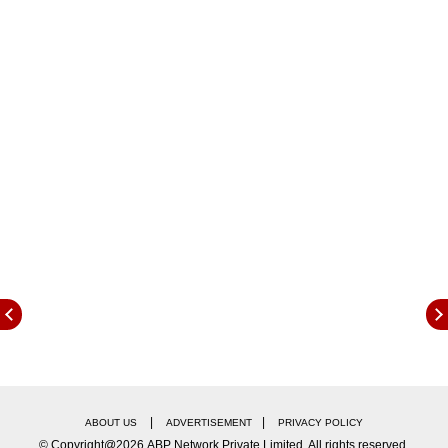
की बात है जब यूट्यूब चैनल और कंटेंट क्रिएशन का कॉन्सेप्ट
देश में नया था. उनके नेचुरल कंटेंट ने जल्दी ही लोगों का दिल
जीत लिया, खासकर युवा दर्शकों के बीच वे काफी पॉपुलर हो गई.
देखते ही देखते उनके सब्सक्राइबरों की संख्या में तेजी से
इजाफा हुआ और आज उनके यूट्यूब पर 7.28 मिलियन
सब्सक्राइबर हैं. वहीं इंस्टाग्राम पर उनके लगभग 8.8 मिलियन
फॉलोअर्स हैं.
|
|
ABOUT US
ADVERTISEMENT
PRIVACY POLICY
© Copyright@2026.ABP Network Private Limited. All rights reserved.