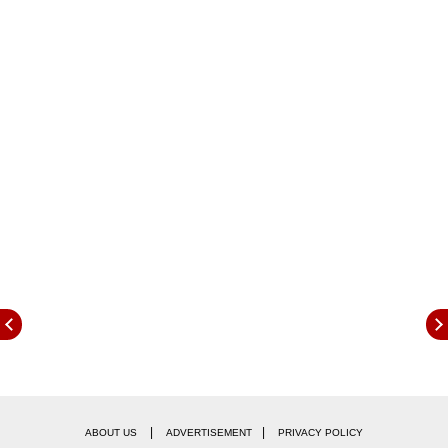
डिजाइनर मनीष मल्होत्रा ​​ने खुलासा किया है कि उन्होंने रेखा को
विजय वर्मा और फातिमा सना शेख की 'गुस्ताख इश्क' में एक
कैमियो रोल में लेने के बारे में सोचा था. लेकिन फिर हमें लगा कि
वो रोल काफी छोटा है. इसके लिए हम उनको नहीं बुला सकते.
वो एक बड़े किरदार की हकदार हैं.’
|
|
ABOUT US
ADVERTISEMENT
PRIVACY POLICY