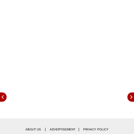
इसमें वो हिमेश के गानों पर डांस करती दिखीं. इस दौरान उनके
साथ मुनव्वर फारूकी भी थे.
|
|
ABOUT US
ADVERTISEMENT
PRIVACY POLICY