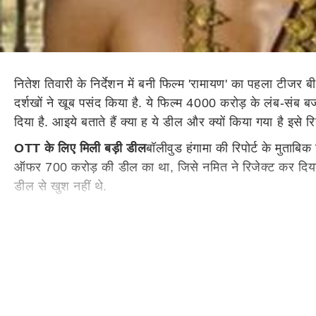
नितेश तिवारी के निर्देशन में बनी फिल्म 'रामायण' का पहला टीजर
दर्शखों ने खूब पसंद किया है. ये फिल्म 4000 करोड़ के लंब-संब
दिया है. आइये बताते हैं क्या ह ये डील और क्यों किया गया है इसे रि
OTT के लिए मिली बड़ी डील
बॉलीवुड हंगामा की रिपोर्ट के मुताबि
ऑफर 700 करोड़ की डील का था, जिसे नमित ने रिजेक्ट कर दिया ह
डील से खुश नहीं थे.
बड़ी हैं उम्मीदें
दरअसल मेकर्स ने इस फिल्म को बनाने में 4000 करोड़
फिल्म की लागत का 1000 करोड़ कम से कम वसूला जा सके और बाकी 
मिल जाएगी, इसी वजह से उन्होंने 700 करोड़ की डील पर कोई दाव 
जाएगी. इस मामले में 'रामायण' के मेकर्स ने भी 'धुरंधर' की स्टैटेजी
बता दें कि ये स्टार स्टडेड फिल्म इस साल यानी 2026 में दीवाली क
रणबीर कपूर ने साई पल्लवी को 'माता सीता' के किरदार के लिए परफेक