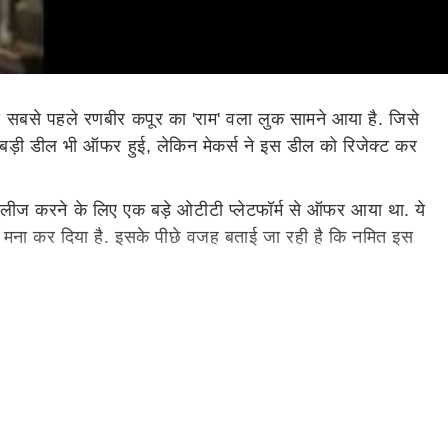
 से सबसे पहले रणबीर कपूर का 'राम' वला लुक सामने आया है. जिसे
 बड़ी डील भी ऑफर हुई, लेकिन मेकर्स ने इस डील को रिजेक्ट कर
को रिलीज करने के लिए एक बड़े ओटीटी प्लेटफॉर्म से ऑफर आया था. ये
स मना कर दिया है. इसके पीछे वजह बताई जा रही है कि नमित इस
र वे चाहते हैं कि ओटीटी की डील 1000 करोड़ में मिले. जिससे इस
को पूरी उम्मीद है कि उन्हें 1000 करोड़ रुपये की ओटीटी डील
 पार्ट के लिए ही डील करें. अगले पार्ट की डील उस समय ही देखी
ही हैं. तो वहीं हाल ही में इस फिल्म में लीड रोल निभा रहे एक्चर
की कास्टिंग को भी बिलकुल परफेक्ट बताया है.