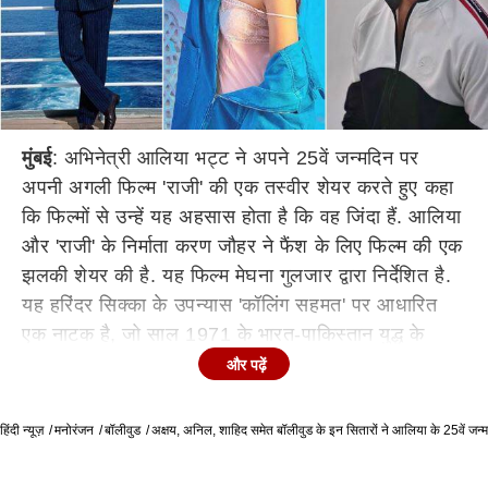
मुंबई
: अभिनेत्री आलिया भट्ट ने अपने 25वें जन्मदिन पर
अपनी अगली फिल्म 'राजी' की एक तस्वीर शेयर करते हुए कहा
कि फिल्मों से उन्हें यह अहसास होता है कि वह जिंदा हैं. आलिया
और 'राजी' के निर्माता करण जौहर ने फैंश के लिए फिल्म की एक
झलकी शेयर की है. यह फिल्म मेघना गुलजार द्वारा निर्देशित है.
यह हरिंदर सिक्का के उपन्यास 'कॉलिंग सहमत' पर आधारित
एक नाटक है, जो साल 1971 के भारत-पाकिस्तान युद्ध के
दौरान एक पाकिस्तानी व्यक्ति से एक कश्मीरी जासूस की शादी
और पढ़ें
पर आधारित है.
हिंदी न्यूज़
'स्टूडेंट ऑफ द ईयर' से अपने करियर की शुरुआत करने वाली
मनोरंजन
बॉलीवुड
अक्षय, अनिल, शाहिद समेत बॉलीवुड के इन सितारों ने आलिया के 25वें जन्म
आलिया इसके बाद 'हाईवे', 'उड़ता पंजाब', 'बद्रीनाथ की