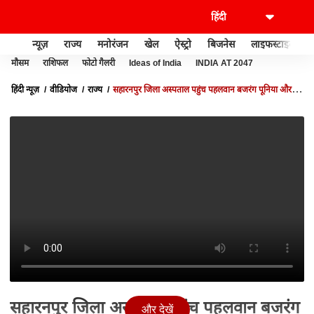
न्यूज़
राज्य
मनोरंजन
खेल
ऐस्ट्रो
बिजनेस
लाइफस्टाइल
मौसम
राशिफल
फोटो गैलरी
Ideas of India
INDIA AT 2047
हिंदी न्यूज़
वीडियोज
राज्य
सहारनपुर जिला अस्पताल पहुंच पहलवान बजरंग पूनिया और
साक्षी मलिक ने चंद्रशेखर से की मुलाकात | UP NEWS
सहारनपुर जिला अस्पताल पहुंच पहलवान बजरंग
और देखें