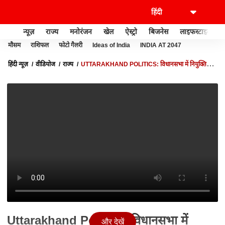
न्यूज़
राज्य
मनोरंजन
खेल
ऐस्ट्रो
बिजनेस
लाइफस्टाइल
मौसम
राशिफल
फोटो गैलरी
Ideas of India
INDIA AT 2047
हिंदी न्यूज़
वीडियोज
राज्य
UTTARAKHAND POLITICS: विधानसभा में नियुक्तियों
पर 'धांधली' के खेल पर PRITAM SINGH का सरकार पर हमला
Uttarakhand Politics: विधानसभा में
और देखें