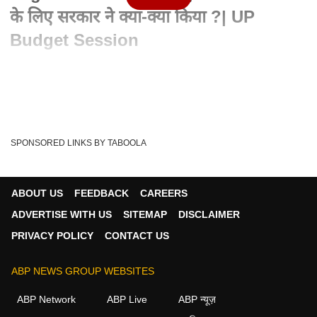
के लिए सरकार ने क्या-क्या किया ?| UP
Budget Session
Written By :
ABP Ganga
24 Feb 2021 03:00 PM (IST)
CM Yogi ने विधानसभा में बताया, उनकी सरकार कैसे कोरोना से निपटी ?
इस दौरान उन्होंने विपक्ष की भी तार...
see more
SPONSORED LINKS BY TABOOLA
CM Yogi In Vidhansabha
UP Vidhansabha
Tags :
UP Budget Session
Samajawadi Party
ABOUT US
FEEDBACK
CAREERS
UP Government
Cm Yogi
Abp Ganga
Lucknow
ADVERTISE WITH US
SITEMAP
DISCLAIMER
Coronavirus
PRIVACY POLICY
CONTACT US
ABP NEWS GROUP WEBSITES
ABP Network
ABP Live
ABP न्यूज़