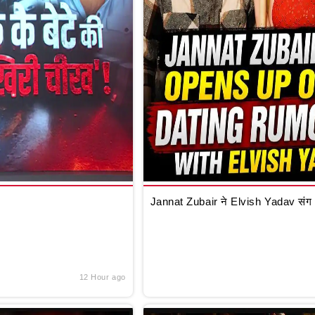
Jannat Zubair ने Elvish Yadav संग Da
12 Hour ago