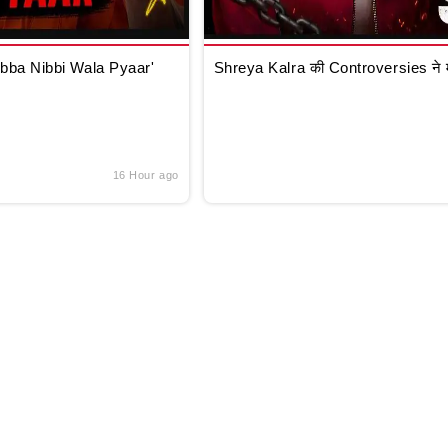
ibba Nibbi Wala Pyaar'
Shreya Kalra की Controversies ने म
16 Hour ago