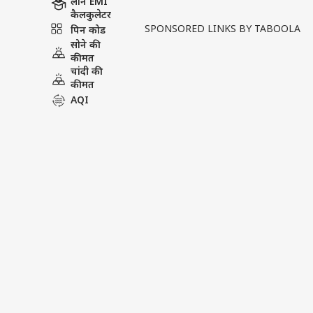
लोन EMI
Written By :
एबीपी न्यूज़ डेस्क
| 06 Jun 202
कैलकुलेटर
SPONSORED LINKS BY TABOOLA
पिन कोड
अमेरिका और ईरान के बीच तनाव अब त
सोने की
हॉर्मुज के पास ईरान के रणनीति
कीमत
चांदी की
मिलिट्री...
see more
कीमत
AQI
Tags :
Trump
US Iran War Up
न्यूज़ वीडियोज
न्यूज़