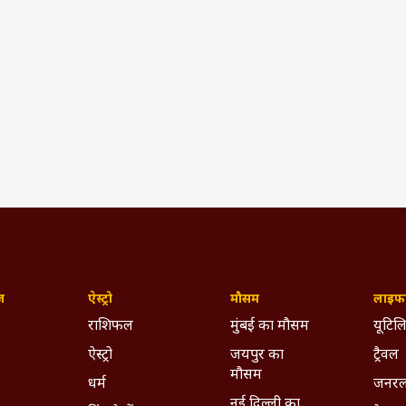
ज़
ऐस्ट्रो
मौसम
लाइफस
राशिफल
मुंबई का मौसम
यूटिलि
ऐस्ट्रो
जयपुर का
ट्रैवल
मौसम
धर्म
जनरल
नई दिल्ली का