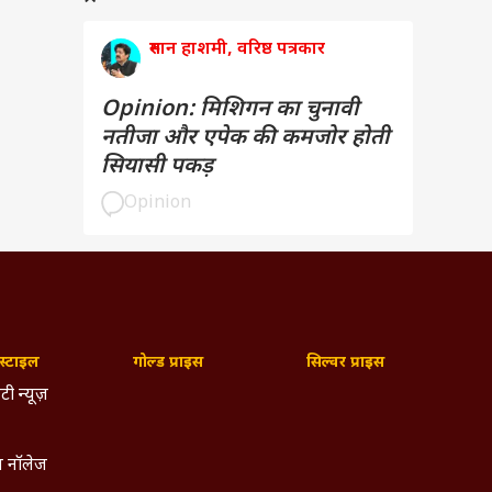
रुमान हाशमी, वरिष्ठ पत्रकार
Opinion: मिशिगन का चुनावी
नतीजा और एपेक की कमजोर होती
सियासी पकड़
Opinion
्टाइल
गोल्ड प्राइस
सिल्वर प्राइस
टी न्यूज़
 नॉलेज