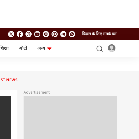
विज्ञापन के लिए संपर्क करें
शिक्षा
ऑटो
अन्य
बिजनेस
लाइफस्टाइल
पर्सनल फाइनेंस
स्वास्थ्य
स्टॉक मार्केट
ट्रैवल
म्यूचुअल फंड्स
फूड
ATEST NEWS
क्रिप्टो
फैशन
आईपीओ
Health and Fitness
Advertisement
फोटो गैलरी
जनरल नॉलेज
वीडियो