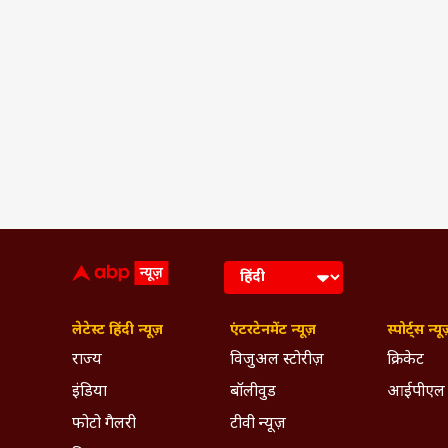
लेटेस्ट हिंदी न्यूज़
एंटरटेनमेंट न्यूज़
स्पोर्ट्स न्यू
राज्य
विजुअल स्टोरीज़
क्रिकेट
इंडिया
बॉलीवुड
आईपीएल
फोटो गैलरी
टीवी न्यूज़