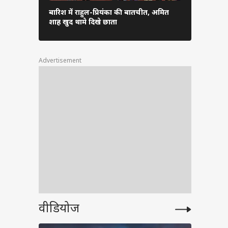
एक तरफ ईरान
बारिश में राहुल-प्रियंका की बातचीत, अमित
धुआं-धुआं…
शाह खुद थामे दिखे छाता
तस्वीरें
रेट ऑफ
के
Advertisement
लाल का
rder
वीडियोज
cher