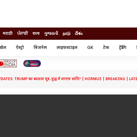
मराठी
ਪੰਜਾਬੀ
বাংলা
ગુજરાતી
நாடு
దేశం
खेल
ऐस्ट्रो
बिजनेस
लाइफस्टाइल
GK
टेक
ट्रेंडिंग
ंजन
ऑटो
खेल
ुड
कार
क्रिकेट
री सिनेमा
टेक्नोलॉजी
शिक्षा
ल सिनेमा
ATES: TRUMP का बदलता मूड..युद्ध में लाएगा शांति? | HORMUZ | BREAKING | L
मोबाइल
रिजल्ट
्रिटीज
चैटजीपीटी
नौकरी
ी
गैजेट
वेब स्टोरीज
यूटिलिटी न्यूज़
कल्चर
फैक्ट चेक