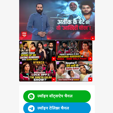
ham
a
ने दी
ी
 कांड
ज्वॉइन वॉट्सऐप चैनल
ज्वॉइन टेलिग्राम चैनल