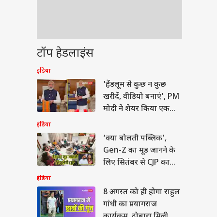
टॉप हेडलाइंस
इंडिया
'हैंडलूम से कुछ न कुछ
खरीदें, वीडियो बनाएं', PM
मोदी ने शेयर किया एक
और रील
इंडिया
‘क्या बोलती पब्लिक’,
Gen-Z का मूड जानने के
लिए सितंबर से CJP का
देशव्यापी अभियान
इंडिया
8 अगस्त को ही होगा राहुल
गांधी का प्रयागराज
कार्यक्रम, दोबारा मिली