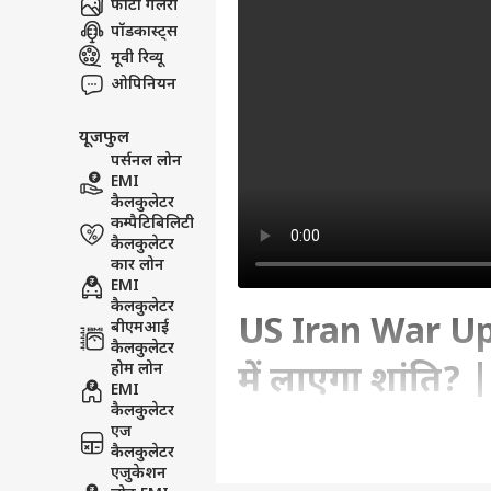
फोटो गैलरी
पॉडकास्ट्स
मूवी रिव्यू
ओपिनियन
यूजफुल
पर्सनल लोन
EMI
कैलकुलेटर
कम्पैटिबिलिटी
कैलकुलेटर
कार लोन
EMI
कैलकुलेटर
US Iran War Upd
बीएमआई
कैलकुलेटर
होम लोन
में लाएगा शांति
EMI
कैलकुलेटर
News
एज
कैलकुलेटर
एजुकेशन