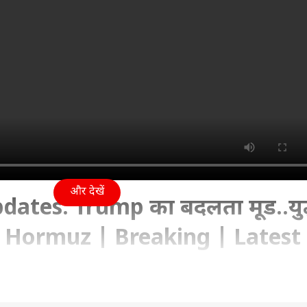
और देखें
ates: Trump का बदलता मूड..युद
? | Hormuz | Breaking | Latest