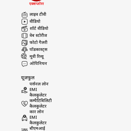
बजट
एक्सप्लोरर
अबाउट अस
DMK
भ्रष्
बॉली
लाइव टीवी
करियर्स
सवा
वीडियो
शॉर्ट वीडियो
वेब स्टोरीज
फोटो गैलरी
‘स्प
पॉडकास्ट्स
करोड़
मूवी रिव्यू
LOGIN
सहित
ओपिनियन
भी त
यूजफुल
पर्सनल लोन
EMI
कैलकुलेटर
कम्पैटिबिलिटी
कैलकुलेटर
कार लोन
EMI
कैलकुलेटर
बीएमआई