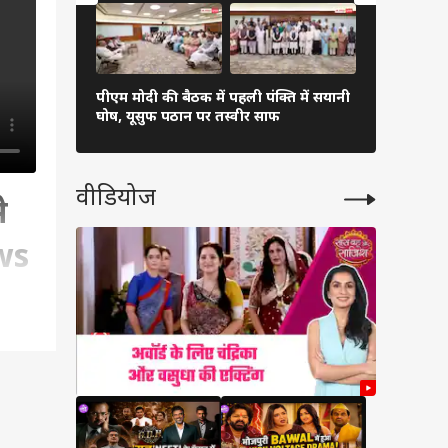
पीएम मोदी की बैठक में पहली पंक्ति में सयानी
बारिश में रा
घोष, यूसुफ पठान पर तस्वीर साफ
शाह खुद थाम
वीडियोज
े
ws
राण
िलन...