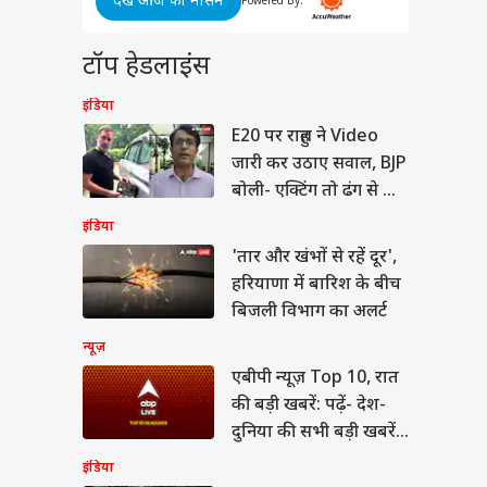
देखें आज का मौसम
लंका के खिलाफ टेस्ट में
Powered By:
 ज्यादा विकेट लेने वाले
रतीय गेंदबाज
या
टॉप हेडलाइंस
इंडिया
E20 पर राहुल ने Video
जारी कर उठाए सवाल, BJP
न हंटर्स बना रही भारतीय
बोली- एक्टिंग तो ढंग से कर
सेना, ऑपरेशन सिंदूर से
लेते
 है इसका कनेक्शन?
इंडिया
'तार और खंभों से रहें दूर',
हरियाणा में बारिश के बीच
बिजली विभाग का अलर्ट
न्यूज़
एबीपी न्यूज़ Top 10, रात
की बड़ी खबरें: पढ़ें- देश-
दुनिया की सभी बड़ी खबरें
एक साथ - रात
इंडिया