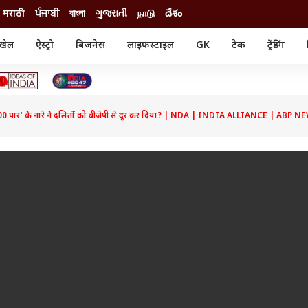
मराठी
ਪੰਜਾਬੀ
বাংলা
ગુજરાતી
நாடு
దేశం
खेल
ऐस्ट्रो
बिजनेस
लाइफस्टाइल
GK
टेक
ट्रेंडिंग
ंजन
ऑटो
खेल
ुड
कार
क्रिकेट
री सिनेमा
टेक्नोलॉजी
शिक्षा
ल सिनेमा
 पार' के नारे ने दलितों को बीजेपी से दूर कर दिया? | NDA | INDIA ALLIANCE | ABP N
मोबाइल
रिजल्ट
्रिटीज
चैटजीपीटी
नौकरी
ी
गैजेट
वेब स्टोरीज
यूटिलिटी न्यूज़
कल्चर
फैक्ट चेक