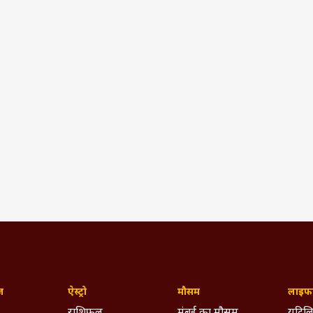
ज़
ऐस्ट्रो
मौसम
लाइफस