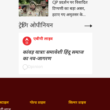
CJP प्रदर्शन पर विवादित
टिप्पणी का बड़ा असर,
हटाए गए अमृतसर के
पुलिस कमिश्नर
ट्रेडिंग ओपीनियन
एबीपी लाइव
कांवड़ यात्राः समावेशी हिंदू समाज
का नव-जागरण
Opinion
्टाइल
गोल्ड प्राइस
सिल्वर प्राइस