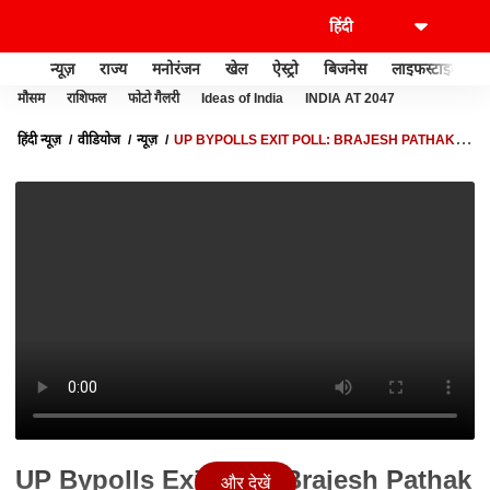
न्यूज़
राज्य
मनोरंजन
खेल
ऐस्ट्रो
बिजनेस
लाइफस्टाइल
मौसम
राशिफल
फोटो गैलरी
Ideas of India
INDIA AT 2047
हिंदी न्यूज़
वीडियोज
न्यूज़
UP BYPOLLS EXIT POLL: BRAJESH PATHAK का
नतीजों से पहले SP पर निशाना- हार के डर से झूठ फैलाया जा रहा
UP Bypolls Exit Poll: Brajesh Pathak
और देखें