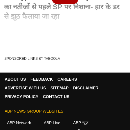
का नतीजों से पहले SP पर निशाना- हार के डर
से झूठ फैलाया जा रहा
Written By :
एबीपी न्यूज वेब डेस्क
21 Nov 2024 12:14 PM (IST)
UP Bypolls Exit Polls 2024: उत्तर प्रदेश में सभी 9 विधानसभा सीटों
पर उपचुनाव के लिए वोटिंग खत्म हो ...
see more
SPONSORED LINKS BY TABOOLA
Up By Polls
ABP NEWS
UP By Elections
Tags :
UP -BY POLLS
ABOUT US
FEEDBACK
CAREERS
ADVERTISE WITH US
SITEMAP
DISCLAIMER
PRIVACY POLICY
CONTACT US
न्यूज़ वीडियोज
ABP NEWS GROUP WEBSITES
न्यूज़
ABP Network
ABP Live
ABP न्यूज़