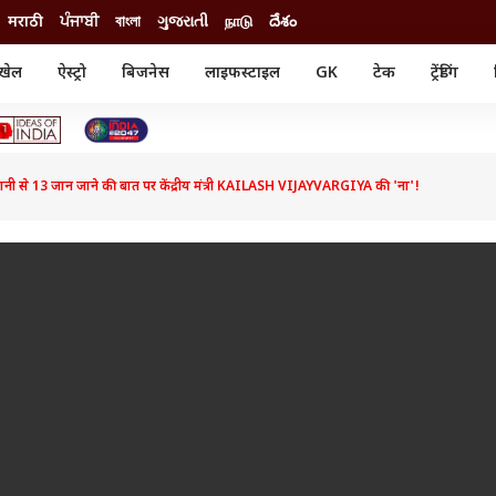
मराठी
ਪੰਜਾਬੀ
বাংলা
ગુજરાતી
நாடு
దేశం
खेल
ऐस्ट्रो
बिजनेस
लाइफस्टाइल
GK
टेक
ट्रेंडिंग
ंजन
ऑटो
खेल
ुड
कार
क्रिकेट
री सिनेमा
टेक्नोलॉजी
शिक्षा
ल सिनेमा
नी से 13 जान जाने की बात पर केंद्रीय मंत्री KAILASH VIJAYVARGIYA की 'ना'!
मोबाइल
रिजल्ट
्रिटीज
चैटजीपीटी
नौकरी
ी
गैजेट
वेब स्टोरीज
यूटिलिटी न्यूज़
कल्चर
फैक्ट चेक