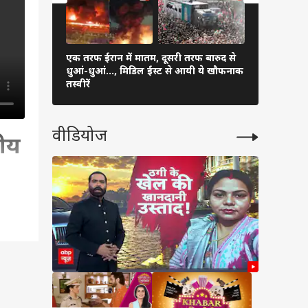
एक तरफ ईरान में मातम, दूसरी तरफ बारुद से
अरुणाचल-अस
धुआं-धुआं…, मिडिल ईस्ट से आयी ये खौफनाक
प्रभावित, 5 
तस्वीरें
बड़ा ऐक्शन
वीडियोज
रीय
र हो
 मौत