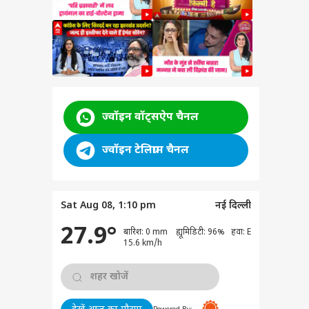
y
ज्वॉइन वॉट्सऐप चैनल
ज्वॉइन टेलिग्राम चैनल
Sat Aug 08, 1:10 pm
नई दिल्ली
rder
ेट
27.9°
बारिश: 0 mm ह्यूमिडिटी: 96% हवा: E
cher
15.6 km/h
ham
a