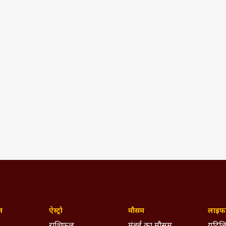
ज़
ऐस्ट्रो
मौसम
लाइफस