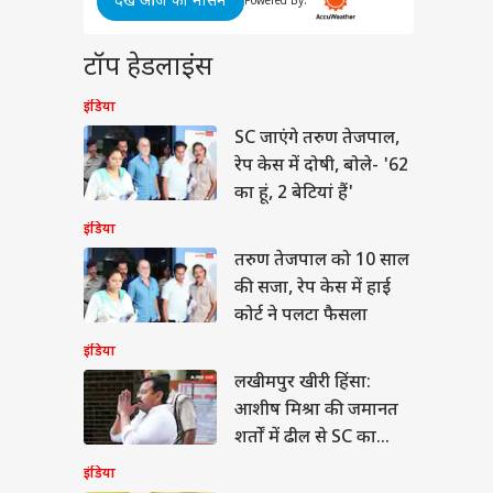
देखें आज का मौसम
षित राणा पर चला BCCI
Powered By:
ने दी
हंटर, 97 किलो तक बढ़
ी
 वजन, वापस CoE भेजा
या
टॉप हेडलाइंस
 कांड
इंडिया
े
SC जाएंगे तरुण तेजपाल,
रेप केस में दोषी, बोले- '62
A बिल पर शशि थरूर
 आज
का हूं, 2 बेटियां हैं'
ार के साथ या खिलाफ?
- 'रिश्ता पूरी तरह...'
इंडिया
तरुण तेजपाल को 10 साल
की सजा, रेप केस में हाई
कोर्ट ने पलटा फैसला
इंडिया
लखीमपुर खीरी हिंसा:
आशीष मिश्रा की जमानत
शर्तों में ढील से SC का
इनकार, क्या बोले प्रशांत
इंडिया