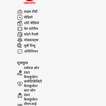
लखीम
एक्सप्लोरर
अबाउट अस
आशी
शर्तो
बॉली
लाइव टीवी
करियर्स
इनका
वीडियो
भूष
शॉर्ट वीडियो
गोरखपुर की लेडी नटवरलाल का क
वेब स्टोरीज
फोटो गैलरी
'गोल
पॉडकास्ट्स
था 1
मूवी रिव्यू
LOGIN
के ल
ओपिनियन
फिल्म
यूजफुल
पर्सनल लोन
EMI
कैलकुलेटर
कम्पैटिबिलिटी
कैलकुलेटर
कार लोन
EMI
कैलकुलेटर
बीएमआई