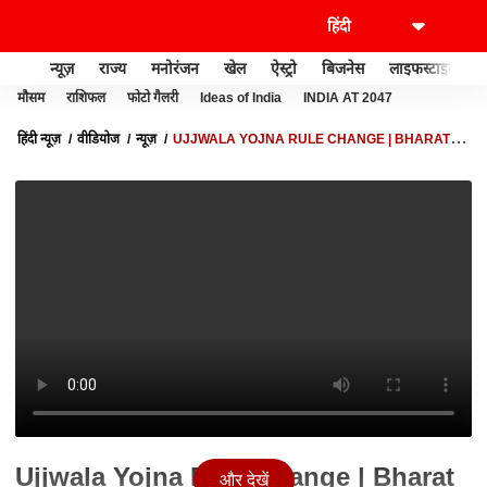
न्यूज़
राज्य
मनोरंजन
खेल
ऐस्ट्रो
बिजनेस
लाइफस्टाइल
मौसम
राशिफल
फोटो गैलरी
Ideas of India
INDIA AT 2047
हिंदी न्यूज़
वीडियोज
न्यूज़
UJJWALA YOJNA RULE CHANGE | BHARAT KI
BAAT: अब तो मंत्री भी बोले..'महंगाई चिंताजनक' | PM MODI | BJP
Ujjwala Yojna Rule Change | Bharat
और देखें