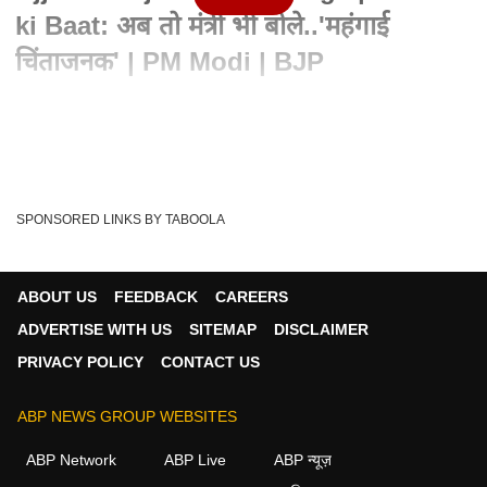
ki Baat: अब तो मंत्री भी बोले..'महंगाई
चिंताजनक' | PM Modi | BJP
Advertisement
SPONSORED LINKS BY TABOOLA
ABOUT US
FEEDBACK
CAREERS
ADVERTISE WITH US
SITEMAP
DISCLAIMER
PRIVACY POLICY
CONTACT US
ABP NEWS GROUP WEBSITES
Written By :
एबीपी न्यूज़
09 Jun 2026 11:46 PM (IST)
ABP Network
ABP Live
ABP न्यूज़