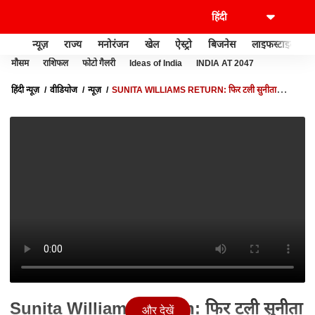
न्यूज़
राज्य
मनोरंजन
खेल
ऐस्ट्रो
बिजनेस
लाइफस्टाइल
मौसम
राशिफल
फोटो गैलरी
Ideas of India
INDIA AT 2047
हिंदी न्यूज़
वीडियोज
न्यूज़
SUNITA WILLIAMS RETURN: फिर टली सुनीता
विलियम्स की वापसी, NASA ने टाला क्रू-10 मिशन | BREAKING NEWS
Sunita Williams Return: फिर टली सुनीता
और देखें