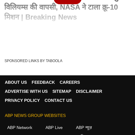
विलियम्स की वापसी, NASA ने टाला क्रू-10
मिशन | Breaking News
Written By :
एबीपी न्यूज़ डेस्क
13 Mar 2025 09:39 AM (IST)
Hindi News: 9 महीने से अंतरिक्ष में फंसीं सुनीता विलियम्स की वापसी की
उम्मीदों को बड़ा झटका लगा है....
see more
SPONSORED LINKS BY TABOOLA
NASA
SpaceX
Sunita Williams
Tags :
ABOUT US
FEEDBACK
CAREERS
ADVERTISE WITH US
SITEMAP
DISCLAIMER
न्यूज़ वीडियोज
PRIVACY POLICY
CONTACT US
न्यूज़
ABP NEWS GROUP WEBSITES
ABP Network
ABP Live
ABP न्यूज़