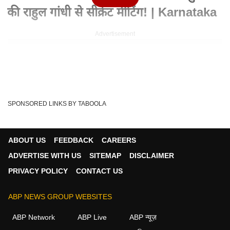
की राहुल गांधी से सीक्रेट मीटिंग! | Karnataka
Advertisement
SPONSORED LINKS BY TABOOLA
ABOUT US
FEEDBACK
CAREERS
ADVERTISE WITH US
SITEMAP
DISCLAIMER
PRIVACY POLICY
CONTACT US
Written By :
एबीपी न्यूज़
ABP NEWS GROUP WEBSITES
02 Jun 2026 11:49 PM (IST)
ABP News के विशेष शो 'Char Ki Chaal' में आज देश की चार बड़ी
ABP Network
ABP Live
ABP न्यूज़
राजनीतिक और सामाजिक खबरों को डिकोड किया...
see more