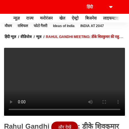
न्यूज़
राज्य
मनोरंजन
खेल
ऐस्ट्रो
बिजनेस
लाइफस्टाइल
मौसम
राशिफल
फोटो गैलरी
Ideas of India
INDIA AT 2047
हिंदी न्यूज़
वीडियोज
न्यूज़
RAHUL GANDHI MEETING: डीके शिवकुमार की राहुल
गांधी से सीक्रेट मीटिंग! | KARNATAKA
Rahul Gandhi Meeting: डीके शिवकुमार
और देखें