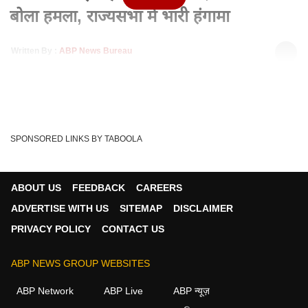
बोला हमला, राज्यसभा में भारी हंगामा
Written By :
ABP News Bureau
22 Mar 2022 12:33 PM (IST)
लगने लगा महंगाई का करंट - पेट्रोल डीजल की कीमत 80 पैसे बढ़ी - घरेलू
सिलेंडर 50 रुपये महंगा - विपक्ष...
see more
Petrol Price Hike
Petrol Price In India
Tags :
SPONSORED LINKS BY TABOOLA
Petrol Price Hike News
ABOUT US
FEEDBACK
CAREERS
ADVERTISE WITH US
SITEMAP
DISCLAIMER
न्यूज़ वीडियोज
PRIVACY POLICY
CONTACT US
न्यूज़
ABP NEWS GROUP WEBSITES
ABP Network
ABP Live
ABP न्यूज़