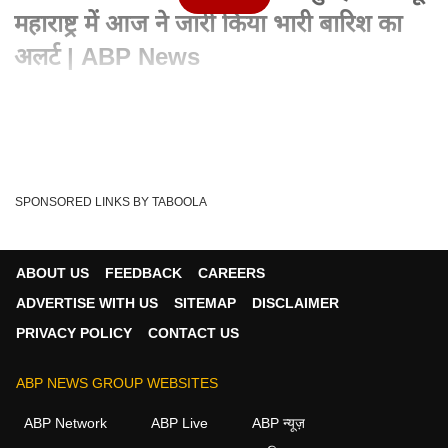
महाराष्ट्र में आज ने जारी किया भारी बारिश का
अलर्ट | ABP News
Written By :
एबीपी न्यूज वेब डेस्क
16 Jul 2024 10:43 AM (IST)
ABP News: भारत मौसम विज्ञान विभाग ने पूर्वानुमान में बताया कि गोवा,
मध्य महाराष्ट्र के घाट क्षेत्र,...
see more
SPONSORED LINKS BY TABOOLA
Mumbai Weather Update
Heavy Rainfall
Tags :
MAHARASHTRA NEWS
ABP NEWS
ABOUT US
FEEDBACK
CAREERS
ADVERTISE WITH US
SITEMAP
DISCLAIMER
PRIVACY POLICY
CONTACT US
न्यूज़ वीडियोज
ABP NEWS GROUP WEBSITES
न्यूज़
ABP Network
ABP Live
ABP न्यूज़