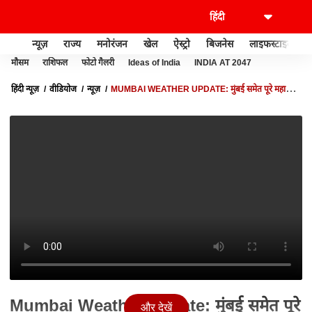
न्यूज़
राज्य
मनोरंजन
खेल
ऐस्ट्रो
बिजनेस
लाइफस्टाइल
मौसम
राशिफल
फोटो गैलरी
Ideas of India
INDIA AT 2047
हिंदी न्यूज़
वीडियोज
न्यूज़
MUMBAI WEATHER UPDATE: मुंबई समेत पूरे महाराष्ट्र
में आज ने जारी किया भारी बारिश का अलर्ट | ABP NEWS
Mumbai Weather Update: मुंबई समेत पूरे
और देखें