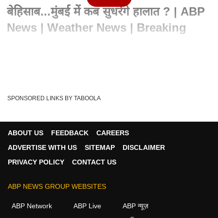
बेहिसाब...मुंबई में कब सुधरेंगे हालात ? | ABP
News | Weather News | Breaking
Written By :
एबीपी न्यूज वेब डेस्क
08 Jul 2024 07:39 PM (IST)
Mumbai Rains: महाराष्ट्र की राजधानी मुंबई में हुई भारी बारिश ने लोगों के
लिए मुश्किलें खड़ी कर दी ह...
see more
SPONSORED LINKS BY TABOOLA
Mumbai Rains
Live News
Tags :
Mumbai Weather Update
MUMBAI
Red Alert
ABOUT US
FEEDBACK
CAREERS
ADVERTISE WITH US
SITEMAP
DISCLAIMER
PRIVACY POLICY
CONTACT US
न्यूज़ वीडियोज
ABP NEWS GROUP WEBSITES
न्यूज़
ABP Network
ABP Live
ABP न्यूज़