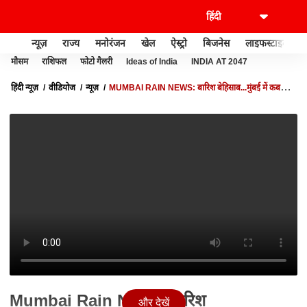
न्यूज़
राज्य
मनोरंजन
खेल
ऐस्ट्रो
बिजनेस
लाइफस्टाइल
मौसम
राशिफल
फोटो गैलरी
Ideas of India
INDIA AT 2047
हिंदी न्यूज़
वीडियोज
न्यूज़
MUMBAI RAIN NEWS: बारिश बेहिसाब...मुंबई में कब
सुधरेंगे हालात ? | ABP NEWS | WEATHER NEWS | BREAKING
Mumbai Rain News: बारिश
और देखें