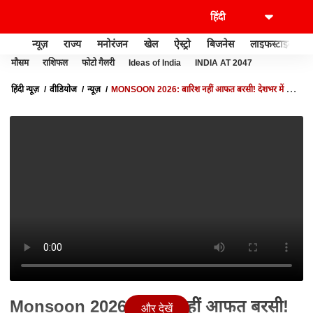
न्यूज़
राज्य
मनोरंजन
खेल
ऐस्ट्रो
बिजनेस
लाइफस्टाइल
मौसम
राशिफल
फोटो गैलरी
Ideas of India
INDIA AT 2047
हिंदी न्यूज़
वीडियोज
न्यूज़
MONSOON 2026: बारिश नहीं आफत बरसी! देशभर में बाढ़
का भयानक मंजर! | FLOOD | HEAVY RAIN ALERT | IMD
Monsoon 2026: बारिश नहीं आफत बरसी!
और देखें