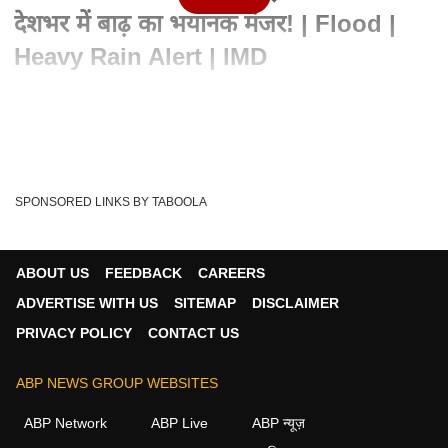
देशभर में बाढ़ का भयानक मंजर! | Flood |
Heavy Rain Alert | IMD
Advertisement
SPONSORED LINKS BY TABOOLA
ABOUT US
FEEDBACK
CAREERS
ADVERTISE WITH US
SITEMAP
DISCLAIMER
PRIVACY POLICY
CONTACT US
ABP NEWS GROUP WEBSITES
Written By :
एबीपी न्यूज़
08 Jul 2026 09:40 PM (IST)
ABP Network
ABP Live
ABP न्यूज़