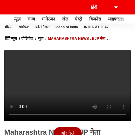
न्यूज़
राज्य
मनोरंजन
खेल
ऐस्ट्रो
बिजनेस
लाइफस्टाइल
मौसम
राशिफल
फोटो गैलरी
Ideas of India
INDIA AT 2047
हिंदी न्यूज़
वीडियोज
न्यूज़
MAHARASHTRA NEWS : BJP नेता
KRIPASHANKAR की KUNAL KAMRA और SANJAY RAUT के बयान पर तीखी
प्रतिक्रिया | ABP NEWS
Maharashtra News : BJP नेता
और देखें